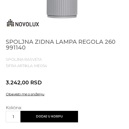
SPOLJNA ZIDNA LAMPA REGOLA 260
991140
SPOLJNA RASVETA
ŠIFRA ARTIKLA:
ME054
3.242,00
RSD
Obavesti me o sniženju
Količina:
DODAJ U KORPU