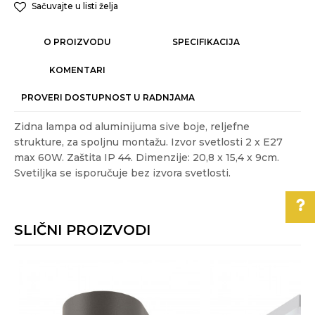
Sačuvajte u listi želja
O PROIZVODU
SPECIFIKACIJA
KOMENTARI
PROVERI DOSTUPNOST U RADNJAMA
Zidna lampa od aluminijuma sive boje, reljefne
strukture, za spoljnu montažu. Izvor svetlosti 2 x E27
max 60W. Zaštita IP 44. Dimenzije: 20,8 x 15,4 x 9cm.
Svetiljka se isporučuje bez izvora svetlosti.
Karakteristika
Vrednost
Ime/Nadimak
Kategorija
SPOLJNA RASVETA
SLIČNI PROIZVODI
Akcija
NE
Email
Pomoć pri kupovini
Boja
Siva
Energetska efikasnost
A++ - E
Za više informacija,
pomoć i porudžbine
Poruka
Gift program
NE
011/3863-228