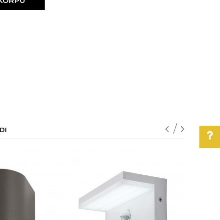
 KORPU
DI
Pomoć pri kupovini
Za više informacija,
pomoć i porudžbine
011/3863-228