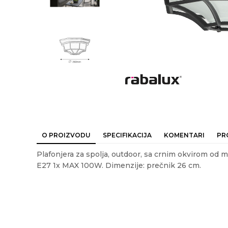
O PROIZVODU
SPECIFIKACIJA
KOMENTARI
PR
Plafonjera za spolja, outdoor, sa crnim okvirom od me
E27 1x MAX 100W. Dimenzije: prečnik 26 cm.
Ime/Nadimak
Em
Karakteristika
Vrednost
Kategorija
SPOLJNA RAS
Akcija
NE
Poruka