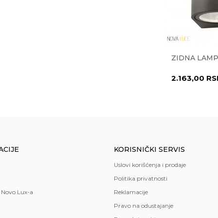
POLJNA
PLAFONSKA LAMPA 7820
ZIDNA LAMP
3.590,00
RSD
2.163,00
RS
.o.o. Beograd-Zemun
ACIJE
KORISNIČKI SERVIS
Uslovi korišćenja i prodaje
Politika privatnosti
 Novo Lux-a
Reklamacije
Pravo na odustajanje