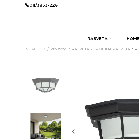
011/3863-228
RASVETA
HOME
NOVO LUX
Proizvodi
RASVETA
SPOLJNA RASVETA
Pl