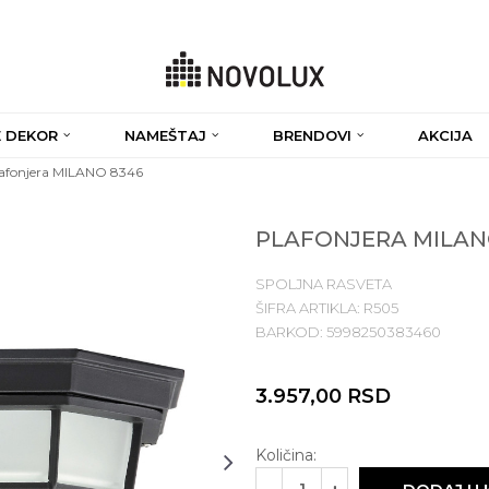
 DEKOR
NAMEŠTAJ
BRENDOVI
AKCIJA
afonjera MILANO 8346
PLAFONJERA MILAN
SPOLJNA RASVETA
ŠIFRA ARTIKLA:
R505
BARKOD:
5998250383460
3.957,00
RSD
Količina: