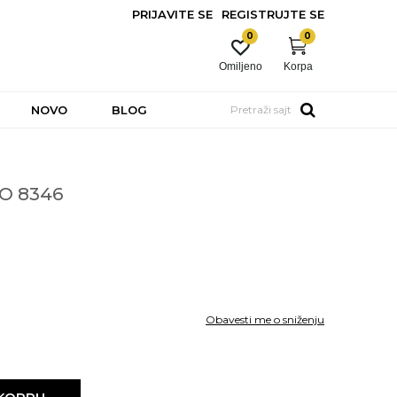
PRIJAVITE SE
REGISTRUJTE SE
0
0
Omiljeno
Korpa
NOVO
BLOG
Pretraži sajt
O 8346
Obavesti me o sniženju