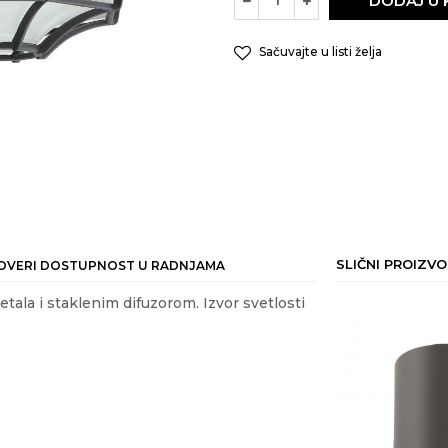
DODAJ U
Sačuvajte u listi želja
SLIČNI PROIZVO
OVERI DOSTUPNOST U RADNJAMA
tala i staklenim difuzorom. Izvor svetlosti
ail
VETA