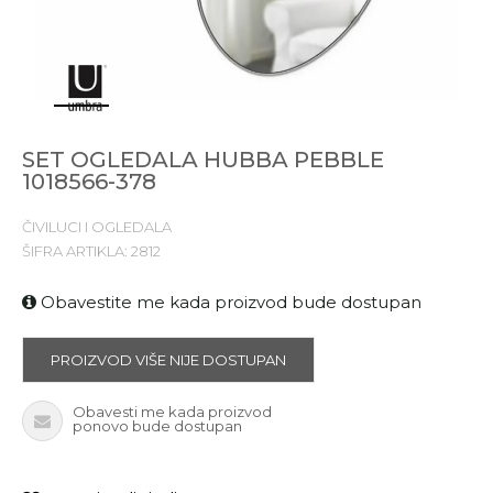
1
2
3
4
5
6
SET OGLEDALA HUBBA PEBBLE
1018566-378
ČIVILUCI I OGLEDALA
ŠIFRA ARTIKLA:
2812
Obavestite me kada proizvod bude dostupan
PROIZVOD VIŠE NIJE DOSTUPAN
Obavesti me kada proizvod
ponovo bude dostupan