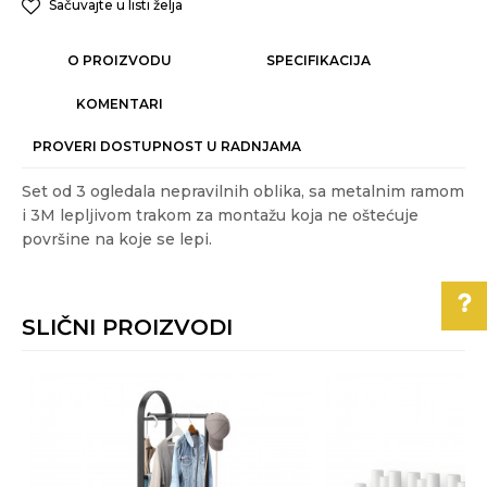
Sačuvajte u listi želja
O PROIZVODU
SPECIFIKACIJA
KOMENTARI
PROVERI DOSTUPNOST U RADNJAMA
Set od 3 ogledala nepravilnih oblika, sa metalnim ramom
i 3M lepljivom trakom za montažu koja ne oštećuje
površine na koje se lepi.
Karakteristika
Vrednost
Ime/Nadimak
Kategorija
ČIVILUCI I OGLEDALA
SLIČNI PROIZVODI
Težina
1 kg
Email
specifikacija
Pomoć pri kupovini
Akcija
DA
Za više informacija,
Boja
Hrom
Poruka
pomoć i porudžbine
Gift program
NE
011/3863-228