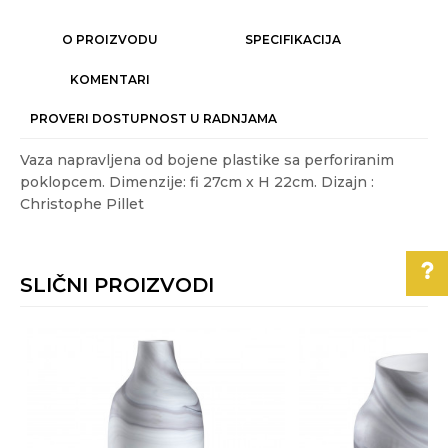
O PROIZVODU
SPECIFIKACIJA
KOMENTARI
PROVERI DOSTUPNOST U RADNJAMA
Vaza napravljena od bojene plastike sa perforiranim
poklopcem. Dimenzije: fi 27cm x H 22cm. Dizajn :
Christophe Pillet
Karakteristika
Vrednost
Ime/Nadimak
Kategorija
VAZE I ČINIJE
SLIČNI PROIZVODI
Težina
1.88 kg
Email
specifikacija
Pomoć pri kupovini
Akcija
NE
Boje:
crna, plava, siva
Poruka
Za više informacija,
pomoć i porudžbine
Gift program
NE
011/3863-228