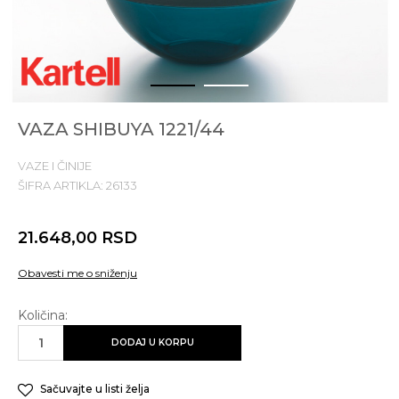
1
2
VAZA SHIBUYA 1221/44
VAZE I ČINIJE
ŠIFRA ARTIKLA:
26133
21.648,00
RSD
Obavesti me o sniženju
Količina:
DODAJ U KORPU
Sačuvajte u listi želja