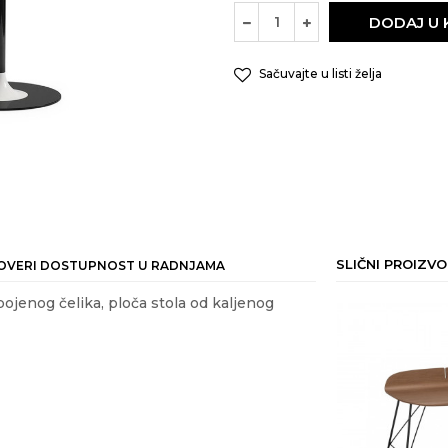
DODAJ U
Sačuvajte u listi želja
SLIČNI PROIZVO
OVERI DOSTUPNOST U RADNJAMA
bojenog čelika, ploča stola od kaljenog
30
%
30
%
ail
Vrednost
STOLOVI
115 kg