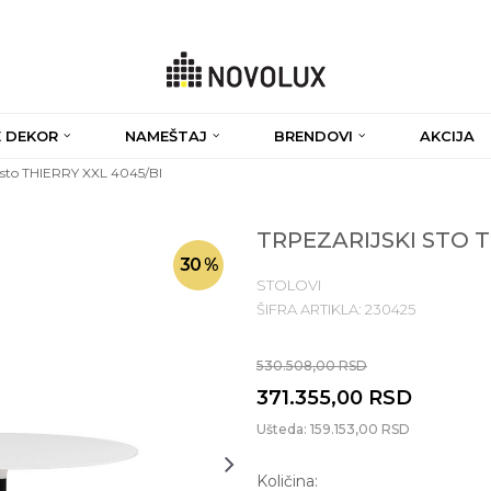
 DEKOR
NAMEŠTAJ
BRENDOVI
AKCIJA
i sto THIERRY XXL 4045/BI
TRPEZARIJSKI STO T
30
%
STOLOVI
ŠIFRA ARTIKLA:
230425
530.508,00
RSD
371.355,00
RSD
Ušteda:
159.153,00
RSD
Količina: