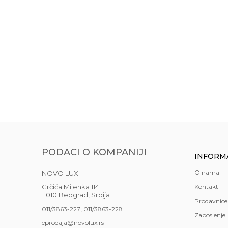
Akcija
Boja
Gift program
Materijal
TRPEZARIJSKI S
Anti-spam zaštita - izračunajte koliko je 4 + 1 :
4153-FB/CS 200
Najnoviji artikli
329.890,00
RSD
Prostorije
471.167,00
RSD
POŠALJI
Stil
Uvoznik
Zemlja uvoza
PODACI O KOMPANIJI
INFORM
Brendovi
O nama
NOVO LUX
Grčića Milenka 114
Kontakt
11010 Beograd, Srbija
Prodavnice
,
011/3863-227
011/3863-228
Zaposlenje
eprodaja@novolux.rs