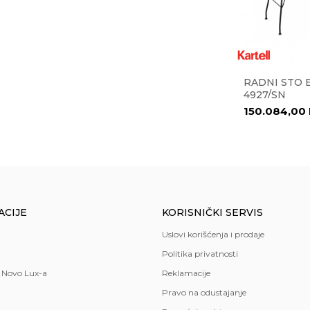
DA
Bela
NE
metal
,
staklo
TO TWINS
TRPEZARISKI STO
RADNI STO 
COCTAILCB 4759 120
4927/SN
DA
P15/P69W-BOS
87.990,00
RSD
150.084,00
trpezarija
126.294,00
RSD
moderan
NOVO LUX doo
Italija
ACIJE
KORISNIČKI SERVIS
Kartell
Uslovi korišćenja i prodaje
Politika privatnosti
 Novo Lux-a
Reklamacije
Pravo na odustajanje