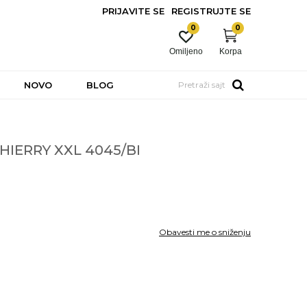
PRIJAVITE SE
REGISTRUJTE SE
0
0
Omiljeno
Korpa
NOVO
BLOG
Pretraži sajt
HIERRY XXL 4045/BI
Obavesti me o sniženju