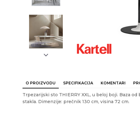
O PROIZVODU
SPECIFIKACIJA
KOMENTARI
PR
Trpezarijski sto THIERRY XXL, u beloj boji. Baza od 
stakla. Dimenzije: prečnik 130 cm, visina 72 cm.
Ime/Nadimak
Em
Karakteristika
Kategorija
Težina specifikacija
Poruka