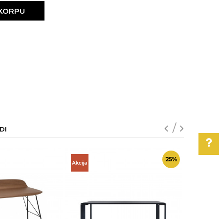
 KORPU
DI
25
%
Pomoć pri kupovini
Za više informacija,
pomoć i porudžbine