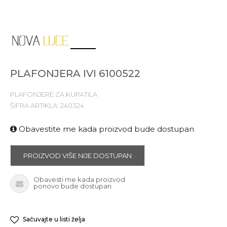
1
2
3
PLAFONJERA IVI 6100522
PLAFONJERE ZA KUPATILA
ŠIFRA ARTIKLA:
240324
Obavestite me kada proizvod bude dostupan
PROIZVOD VIŠE NIJE DOSTUPAN
Obavesti me kada proizvod
ponovo bude dostupan
Sačuvajte u listi želja