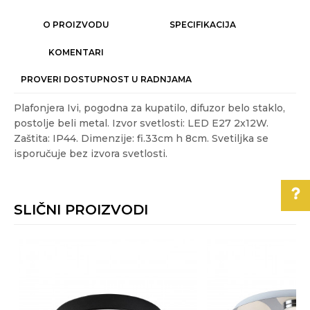
O PROIZVODU
SPECIFIKACIJA
KOMENTARI
PROVERI DOSTUPNOST U RADNJAMA
Plafonjera Ivi, pogodna za kupatilo, difuzor belo staklo,
postolje beli metal. Izvor svetlosti: LED E27 2x12W.
Zaštita: IP44. Dimenzije: fi.33cm h 8cm. Svetiljka se
isporučuje bez izvora svetlosti.
Karakteristika
Vrednost
Ime/Nadimak
Kategorija
PLAFONJERE ZA KUPATILA
SLIČNI PROIZVODI
Težina specifikacija
1.1 kg
Email
Akcija
NE
Pomoć pri kupovini
Boja
Bela
Za više informacija,
Poruka
pomoć i porudžbine
Energetska efikasnost
A++-A
011/3863-228