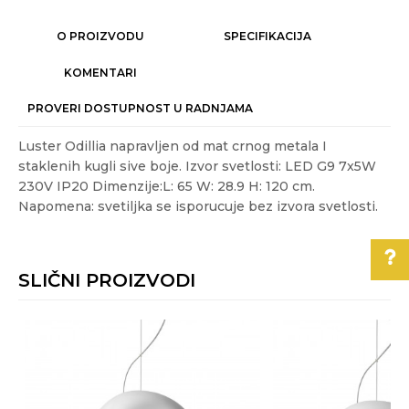
O PROIZVODU
SPECIFIKACIJA
KOMENTARI
PROVERI DOSTUPNOST U RADNJAMA
Luster Odillia napravljen od mat crnog metala I
staklenih kugli sive boje. Izvor svetlosti: LED G9 7x5W
230V IP20 Dimenzije:L: 65 W: 28.9 H: 120 cm.
Napomena: svetiljka se isporucuje bez izvora svetlosti.
Karakteristika
Vrednost
Ime/Nadimak
Kategorija
MODERNI LUSTERI I VISILICE
SLIČNI PROIZVODI
Akcija
NE
Email
Boja
Crna
Pomoć pri kupovini
Energetska
A+
Za više informacija,
efikasnost
Poruka
pomoć i porudžbine
Gift program
NE
011/3863-228