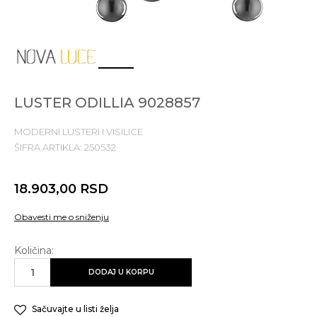
1
2
3
LUSTER ODILLIA 9028857
MODERNI LUSTERI I VISILICE
ŠIFRA ARTIKLA:
250532
18.903,00
RSD
Obavesti me o sniženju
Količina:
DODAJ U KORPU
Sačuvajte u listi želja