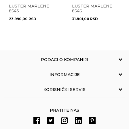
LUSTER MARLENE
LUSTER MARLENE
8543
8546
23.990,00
RSD
31.801,00
RSD
PODACI O KOMPANIJI
NOVO LUX
INFORMACIJE
Grčića Milenka 114
11010 Beograd, Srbija
O nama
KORISNIČKI SERVIS
,
011/3863-227
011/3863-228
Kontakt
Uslovi korišćenja i prodaje
eprodaja@novolux.rs
Prodavnice Novo Lux-a
PRATITE NAS
Politika privatnosti
Zaposlenje
Reklamacije
Račun
Banka Intesa 160-106035-34