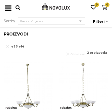
0
0
Sortiraj
Filteri
PROIZVODI
e27-e14
2
proizvoda
Obriši sve