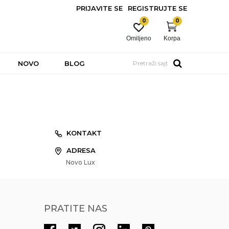
PRIJAVITE SE
REGISTRUJTE SE
0
0
Omiljeno
Korpa
NOVO
BLOG
Pretraži sajt
KONTAKT
ADRESA
Novo Lux
PRATITE NAS