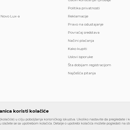
Politika privatnosti
 Novo Lux-a
Reklamacije
Pravo na odustajanje
Povraćaj sredstava
Načini plaćanja
Kako kupiti
Uslovi isporuke
Šta dobijam registracijom
Najčešća pitanja
nica koristi kolačiće
 (kolačiće) u cilju poboljšanja korisničkog iskustva. Ukoliko nastavite da pregledate i k
kazu slika i samih cena, ali ne možemo garantovati da su sve informaci
 slažete se sa upotrebom kolačića. Detalje o upotrebi kolačića možete pogledati na str
akom trenutku. Raspoloživost robe možete proveriti besplatnim poziv