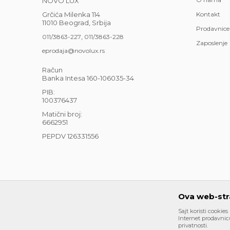
NOVO LUX
Grčića Milenka 114
Kontakt
11010 Beograd, Srbija
Prodavnice
,
011/3863-227
011/3863-228
Zaposlenje
eprodaja@novolux.rs
Račun
Banka Intesa 160-106035-34
PIB:
100376437
Matični broj:
6662951
PEPDV 126331556
Ova web-stra
Sajt koristi cookies
Nastojimo da budemo što precizniji u opisu proizvoda, pri
Internet prodavnicu
su deo naše ponude i ne podrazumeva da su dostupni u sv
privatnosti.
mail eprodaja@novolux.rs.