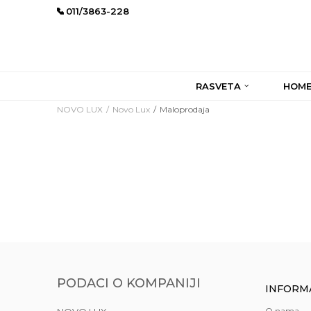
011/3863-228
RASVETA
HOME
NOVO LUX
Novo Lux
Maloprodaja
PODACI O KOMPANIJI
INFORM
O nama