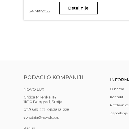
Detaljnije
24.
Mar
2022
PODACI O KOMPANIJI
INFORM
O nama
NOVO LUX
Grčića Milenka 114
Kontakt
11010 Beograd, Srbija
Prodavnice
,
011/3863-227
011/3863-228
Zaposlenje
eprodaja@novolux.rs
Račun