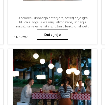
U procesu uređenja enterijera, osvetljenje igra
ključnu ulogu u kreiranju atmosfere, isticanju
najvažnijih elemenata i pružanju funkcionalnosti.
Rasvetna tela i uopšte tema rasvete jedna je od
Detaljnije
glavnih tema kojom se bavimo kada hoćemo da naš
13.
Nov
2025
prostor zasija u svom najlepšem svetlu. Među
najprivlačnijim i najefikasnijim opcijama za
osvetljenje su klasični lusteri i visilice, koji svojom
elegancijom i tradicijom unose poseban šarm u
svaki prostor. Posebno su interesantni u očigledno
savremenim enterijerskim rešenjima jer upravo
kontrastom koji nude ističu i lepotu prostora i svoju
sopstvenu lepotu. U ovom blog postu saznajte više o
ovim vrstama osvetljenja i kako odabrati idealan
model koji će se uklopiti u vaš stil i potrebe.