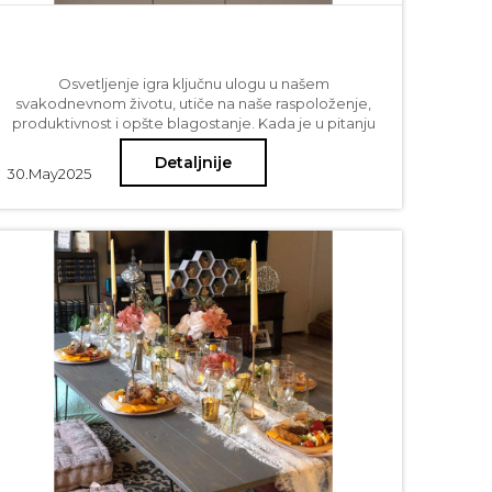
Osvetljenje igra ključnu ulogu u našem
svakodnevnom životu, utiče na naše raspoloženje,
produktivnost i opšte blagostanje. Kada je u pitanju
stvaranje savršenog ambijenta u vašem domu ili
Detaljnije
kancelariji, odabir pravog lustera ili viseće rasvete
30.
May
2025
može učiniti ogromnu razliku. Dobro osvetljenje ne
samo da osvetljava prostoriju, već i poboljšava njenu
estetsku privlačnost. Može transformisati dosadan
prostor u toplo i privlačno okruženje, čineći ga
udobnijim i funkcionalnijim za različite aktivnosti.
Štaviše, adekvatno plafonsko osvetljenje može
poslužiti kao fokusna tačka, povezujući različite
elemente vašeg dekora i stvarajući kohezivan
izgled. Imajući ovo na umu, hajde da istražimo kako
da izaberete savršenu visilicu ili luster za vaš prostor.