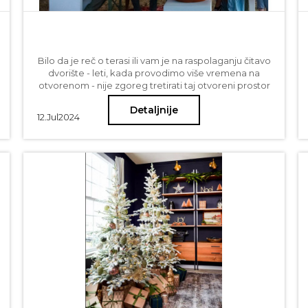
Bilo da je reč o terasi ili vam je na raspolaganju čitavo
dvorište - leti, kada provodimo više vremena na
otvorenom - nije zgoreg tretirati taj otvoreni prostor
kao važan životni ambijent i učiniti ga udobnijim za
Detaljnije
duge letnje večeri sa porodicom i prijateljima.
12.
Jul
2024