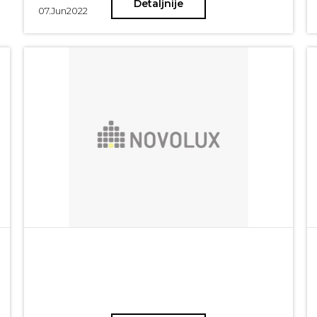
Detaljnije
07.
Jun
2022