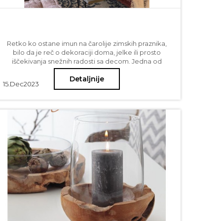
Retko ko ostane imun na čarolije zimskih praznika,
bilo da je reč o dekoraciji doma, jelke ili prosto
iščekivanja snežnih radosti sa decom. Jedna od
stvari koja daje posebnu čar predstojećem periodu
Detaljnije
slavlja jeste praznična trpeza. Evo naših predloga
15.
Dec
2023
kako da u tri laka koraka ove godine uređenje
trpeze obogatite i učinite još lepšom i posebnijom.