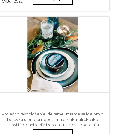
07.
Jun
2022
Prolećno raspoloženje ide rame uz rame sa idejom o
boravku u prirodi i lepotama piknika, ali ukoliko
uslovi ili organizacija izostanu nije loša opcija ni u
udobnosti doma kreirati ambijent koji priziva