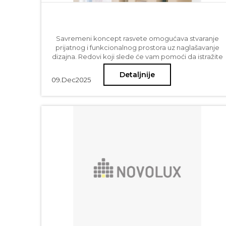
Savremeni koncept rasvete omogućava stvaranje
prijatnog i funkcionalnog prostora uz naglašavanje
dizajna. Redovi koji slede će vam pomoći da istražite
različite opcije modernog osvetljenja, fokusirajući se
Detaljnije
na viseće rasvetne elemente - lustere, visilice,
09.
Dec
2025
linearne lustere sa drvenim ili metalnim osnovama...
Takođe ćemo pružiti praktične savete kao što je
koliko lumena vam je potrebno za različite prostore i
druge bitne detalje jer je upravo ova tema jedna od
benefita modernog osvetljenja – mogućnost
preciznosti u količini svetla koje želimo i koje nam je
potrebno.