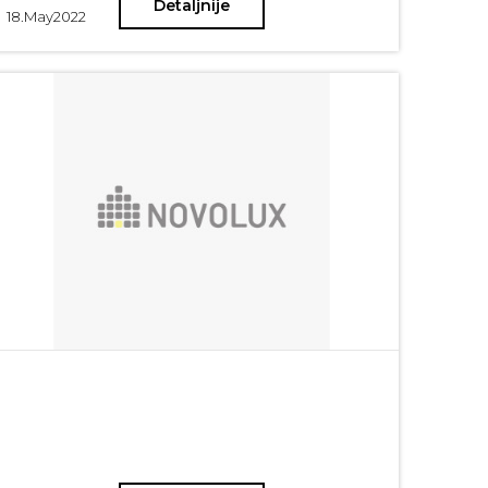
Detaljnije
prirodu. Naravno da je dnevni boravak onaj glavni,
18.
May
2022
neizostavni kutak u kome se svi sreću i dele
zajedničke trenutke, ali uvek valja imati na umu da je
središte svakog doma upravo trpezarija - mesto na
kome kreativnost ne mora biti samo u poslasticama
koje se nađu na trpezi. Kako biti kreativan i dozvati
prirodu pročitajte u daljem tekstu.