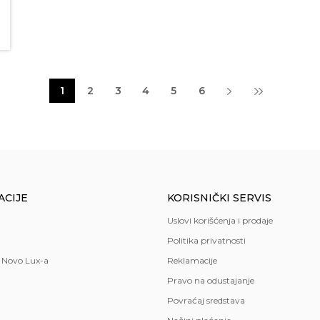
1
2
3
4
5
6
ACIJE
KORISNIČKI SERVIS
Uslovi korišćenja i prodaje
Politika privatnosti
 Novo Lux-a
Reklamacije
Pravo na odustajanje
Povraćaj sredstava