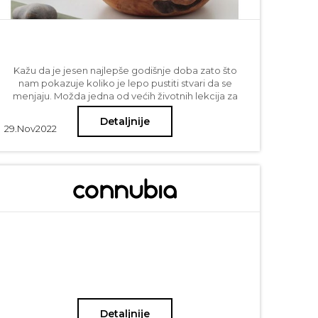
Kažu da je jesen najlepše godišnje doba zato što
nam pokazuje koliko je lepo pustiti stvari da se
menjaju. Možda jedna od većih životnih lekcija za
sve nas jeste da naučimo da dozvolimo promenu, da
Detaljnije
je lakše prihvatimo, jer ne samo da je neminovna,
29.
Nov
2022
već je i poželjna. Možda je recept početi od malih
stvari - a idealna vežba za to može biti baš dekor
unutar naših domova. Pogledajte neke od naših
predloga kako zagrliti jesen u par lakih koraka, i
dozvolite promenu.
Detaljnije