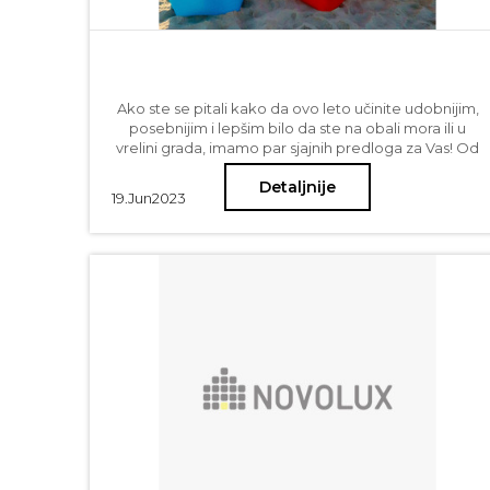
Ako ste se pitali kako da ovo leto učinite udobnijim,
posebnijim i lepšim bilo da ste na obali mora ili u
vrelini grada, imamo par sjajnih predloga za Vas! Od
lejzibeg avantura, ležaljki i nesvakidašnjih
Detaljnije
suncobrana, preko fenjera i svećnjaka za terase i
19.
Jun
2023
dvorišta do visećih, stonih i podnih lampica za
spoljnu upotrebu - opcija je mnogo, Vaše je samo da
izaberete boje i zabava počinje! Novo Lux Vam
predstavlja prave dizajnerske dragulje koji će Vam
obojiti leto i ulepšati dragocene momente za
pamćenje.