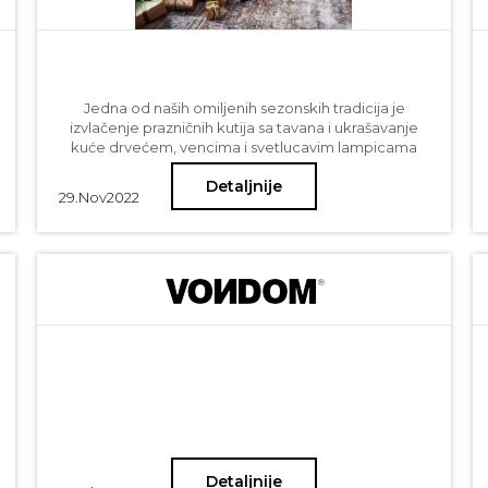
Jedna od naših omiljenih sezonskih tradicija je
izvlačenje prazničnih kutija sa tavana i ukrašavanje
kuće drvećem, vencima i svetlucavim lampicama
dok neka nežna muzika svira u pozadini. Ove
Detaljnije
sezone ćemo ukrasiti naše domove jarkim bojama i
29.
Nov
2022
recikliranim materijalima, uz neke godišnje favorite. I
nakon prilagođavanja nekih božićnih tradicija tokom
proteklih nekoliko godina, otkrili smo da pandemija
nije promenila samo način na koji slavimo praznike,
već je promenila i način na koji ih ukrašavamo. Mnogi
ljudi preskaču tradicionalni crveni i zeleni dekor radi
razigranih, netradicionalnih akcenta. Drugi prihvataju
nostalgiju sezone, ukrašavajući ih starinskim
božićnim ukrasima i retro akcentima.
Detaljnije