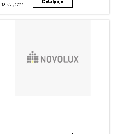
Detaljnije
prirodu. Naravno da je dnevni boravak onaj glavni,
18.
May
2022
neizostavni kutak u kome se svi sreću i dele
zajedničke trenutke, ali uvek valja imati na umu da je
središte svakog doma upravo trpezarija - mesto na
kome kreativnost ne mora biti samo u poslasticama
koje se nađu na trpezi. Kako biti kreativan i dozvati
prirodu pročitajte u daljem tekstu.