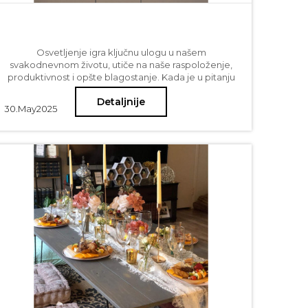
Osvetljenje igra ključnu ulogu u našem
svakodnevnom životu, utiče na naše raspoloženje,
produktivnost i opšte blagostanje. Kada je u pitanju
stvaranje savršenog ambijenta u vašem domu ili
Detaljnije
kancelariji, odabir pravog lustera ili viseće rasvete
30.
May
2025
može učiniti ogromnu razliku. Dobro osvetljenje ne
samo da osvetljava prostoriju, već i poboljšava njenu
estetsku privlačnost. Može transformisati dosadan
prostor u toplo i privlačno okruženje, čineći ga
udobnijim i funkcionalnijim za različite aktivnosti.
Štaviše, adekvatno plafonsko osvetljenje može
poslužiti kao fokusna tačka, povezujući različite
elemente vašeg dekora i stvarajući kohezivan
izgled. Imajući ovo na umu, hajde da istražimo kako
da izaberete savršenu visilicu ili luster za vaš prostor.