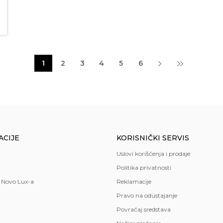
1
2
3
4
5
6
ACIJE
KORISNIČKI SERVIS
Uslovi korišćenja i prodaje
Politika privatnosti
 Novo Lux-a
Reklamacije
Pravo na odustajanje
Povraćaj sredstava