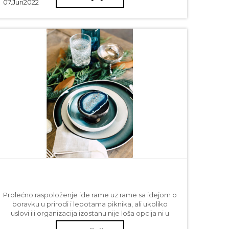
07.
Jun
2022
Prolećno raspoloženje ide rame uz rame sa idejom o
boravku u prirodi i lepotama piknika, ali ukoliko
uslovi ili organizacija izostanu nije loša opcija ni u
udobnosti doma kreirati ambijent koji priziva