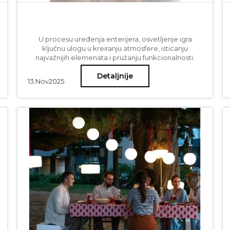
U procesu uređenja enterijera, osvetljenje igra
ključnu ulogu u kreiranju atmosfere, isticanju
najvažnijih elemenata i pružanju funkcionalnosti.
Rasvetna tela i uopšte tema rasvete jedna je od
Detaljnije
glavnih tema kojom se bavimo kada hoćemo da naš
13.
Nov
2025
prostor zasija u svom najlepšem svetlu. Među
najprivlačnijim i najefikasnijim opcijama za
osvetljenje su klasični lusteri i visilice, koji svojom
elegancijom i tradicijom unose poseban šarm u
svaki prostor. Posebno su interesantni u očigledno
savremenim enterijerskim rešenjima jer upravo
kontrastom koji nude ističu i lepotu prostora i svoju
sopstvenu lepotu. U ovom blog postu saznajte više o
ovim vrstama osvetljenja i kako odabrati idealan
model koji će se uklopiti u vaš stil i potrebe.