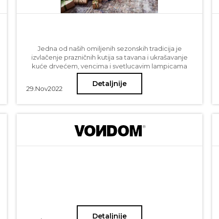
Jedna od naših omiljenih sezonskih tradicija je
izvlačenje prazničnih kutija sa tavana i ukrašavanje
kuće drvećem, vencima i svetlucavim lampicama
dok neka nežna muzika svira u pozadini. Ove
Detaljnije
sezone ćemo ukrasiti naše domove jarkim bojama i
29.
Nov
2022
recikliranim materijalima, uz neke godišnje favorite. I
nakon prilagođavanja nekih božićnih tradicija tokom
proteklih nekoliko godina, otkrili smo da pandemija
nije promenila samo način na koji slavimo praznike,
već je promenila i način na koji ih ukrašavamo. Mnogi
ljudi preskaču tradicionalni crveni i zeleni dekor radi
razigranih, netradicionalnih akcenta. Drugi prihvataju
nostalgiju sezone, ukrašavajući ih starinskim
božićnim ukrasima i retro akcentima.
Detaljnije