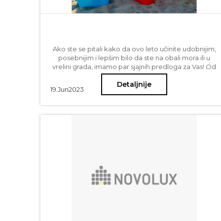
Ako ste se pitali kako da ovo leto učinite udobnijim,
posebnijim i lepšim bilo da ste na obali mora ili u
vrelini grada, imamo par sjajnih predloga za Vas! Od
lejzibeg avantura, ležaljki i nesvakidašnjih
Detaljnije
suncobrana, preko fenjera i svećnjaka za terase i
19.
Jun
2023
dvorišta do visećih, stonih i podnih lampica za
spoljnu upotrebu - opcija je mnogo, Vaše je samo da
izaberete boje i zabava počinje! Novo Lux Vam
predstavlja prave dizajnerske dragulje koji će Vam
obojiti leto i ulepšati dragocene momente za
pamćenje.