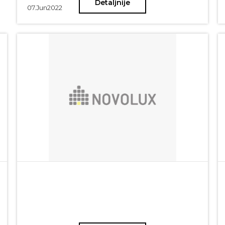
Detaljnije
07.
Jun
2022