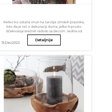
Retko ko ostane imun na čarolije zimskih praznika,
bilo da je reč o dekoraciji doma, jelke ili prosto
iščekivanja snežnih radosti sa decom. Jedna od
stvari koja daje posebnu čar predstojećem periodu
Detaljnije
slavlja jeste praznična trpeza. Evo naših predloga
15.
Dec
2023
kako da u tri laka koraka ove godine uređenje
trpeze obogatite i učinite još lepšom i posebnijom.