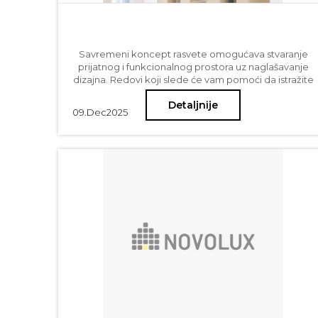
Savremeni koncept rasvete omogućava stvaranje
prijatnog i funkcionalnog prostora uz naglašavanje
dizajna. Redovi koji slede će vam pomoći da istražite
različite opcije modernog osvetljenja, fokusirajući se
Detaljnije
na viseće rasvetne elemente - lustere, visilice,
09.
Dec
2025
linearne lustere sa drvenim ili metalnim osnovama...
Takođe ćemo pružiti praktične savete kao što je
koliko lumena vam je potrebno za različite prostore i
druge bitne detalje jer je upravo ova tema jedna od
benefita modernog osvetljenja – mogućnost
preciznosti u količini svetla koje želimo i koje nam je
potrebno.