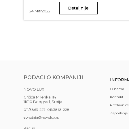
Detaljnije
24.
Mar
2022
PODACI O KOMPANIJI
INFORM
O nama
NOVO LUX
Grčića Milenka 114
Kontakt
11010 Beograd, Srbija
Prodavnice
,
011/3863-227
011/3863-228
Zaposlenje
eprodaja@novolux.rs
Račun