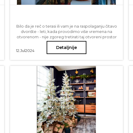
Bilo da je reč o terasi ili vam je na raspolaganju čitavo
dvorište - leti, kada provodimo više vremena na
otvorenom - nije zgoreg tretirati taj otvoreni prostor
kao važan životni ambijent i učiniti ga udobnijim za
Detaljnije
duge letnje večeri sa porodicom i prijateljima.
12.
Jul
2024