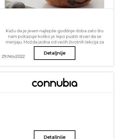
Kažu da je jesen najlepše godišnje doba zato što
nam pokazuje koliko je lepo pustiti stvari da se
menjaju. Možda jedna od većih životnih lekcija za
sve nas jeste da naučimo da dozvolimo promenu, da
Detaljnije
je lakše prihvatimo, jer ne samo da je neminovna,
29.
Nov
2022
već je i poželjna. Možda je recept početi od malih
stvari - a idealna vežba za to može biti baš dekor
unutar naših domova. Pogledajte neke od naših
predloga kako zagrliti jesen u par lakih koraka, i
dozvolite promenu.
Detaljnije