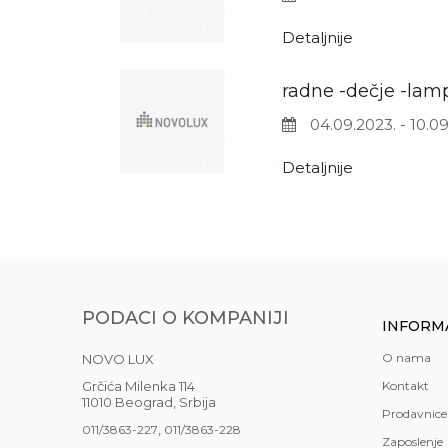
Detaljnije
radne -dečje -lam
04.09.2023. - 10.09
Detaljnije
PODACI O KOMPANIJI
INFORM
O nama
NOVO LUX
Grčića Milenka 114
Kontakt
11010 Beograd, Srbija
Prodavnice
,
011/3863-227
011/3863-228
Zaposlenje