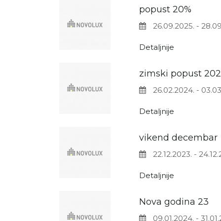
popust 20%
26.09.2025. - 28.0
Detaljnije
zimski popust 20
26.02.2024. - 03.0
Detaljnije
vikend decembar
22.12.2023. - 24.12.
Detaljnije
Nova godina 23
09.01.2024. - 31.01